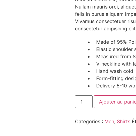
client
Nullam mauris orci, aliquet e
felis in purus aliquam impe
Vivamus consectetuer risus
consectetur adipiscing elit
Made of 95% Pol
Elastic shoulder 
Measured from S
V-neckline with l
Hand wash cold
Form-fitting desi
Delivery 5-10 wo
Ajouter au pani
Catégories :
Men
,
Shirts
É