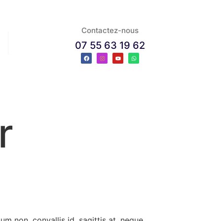
Contactez-nous
07 55 63 19 62
r
um non, convallis id, sagittis at, neque.