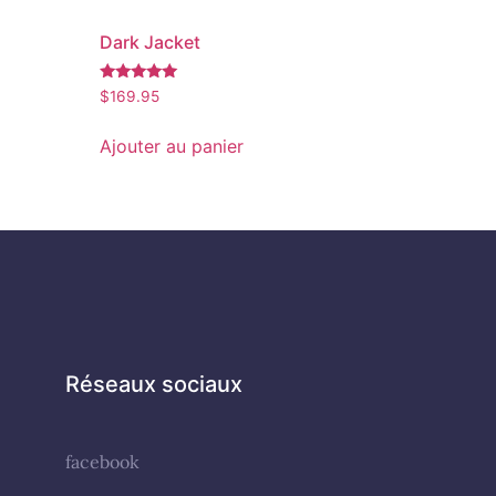
Dark Jacket
Note
$
169.95
5.00
sur 5
Ajouter au panier
Réseaux sociaux
facebook