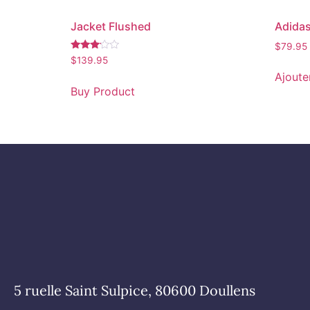
Jacket Flushed
Adidas
$
79.95
Note
$
139.95
3.00
Ajoute
sur 5
Buy Product
5 ruelle Saint Sulpice, 80600 Doullens