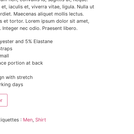
t, iaculis et, viverra vitae, ligula. Nulla ut
rdiet. Maecenas aliquet mollis lectus.
 et tortor. Lorem ipsum dolor sit amet,
. Integer nec odio. Praesent libero.
yester and 5% Elastane
straps
mall
ace portion at back
gn with stretch
rking days
er
tiquettes :
Men
,
Shirt