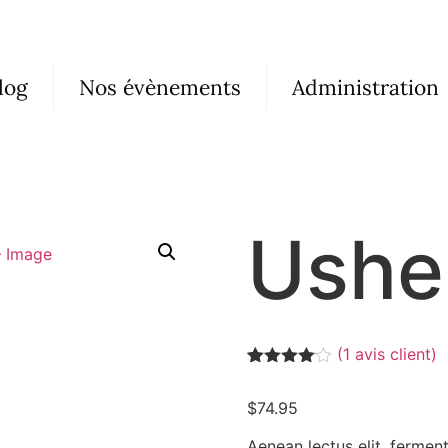
log
Nos évènements
Administration
Ushe
(
1
avis client)
Noté
1
4.00
sur 5
$
74.95
basé
sur
notation
Aenean lectus elit, ferment