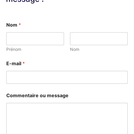
Nom
*
Prénom
Nom
E-mail
*
E
Commentaire ou message
-
m
a
i
l
N
o