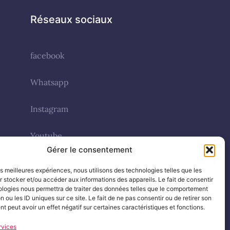
Réseaux sociaux
facebook
Whatsapp
Instagram
Youtube
Gérer le consentement
s (UE)
les meilleures expériences, nous utilisons des technologies telles que les
 stocker et/ou accéder aux informations des appareils. Le fait de consentir
ologies nous permettra de traiter des données telles que le comportement
n ou les ID uniques sur ce site. Le fait de ne pas consentir ou de retirer son
 peut avoir un effet négatif sur certaines caractéristiques et fonctions.
rvices