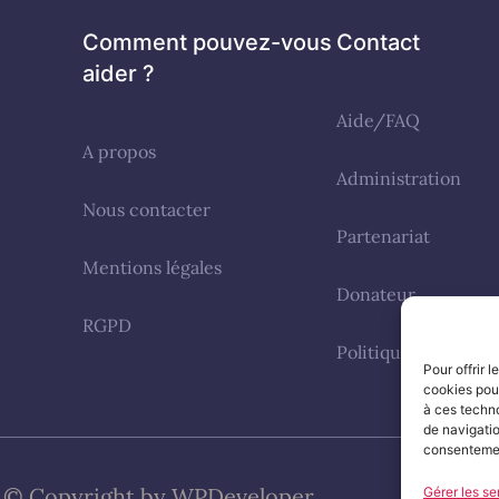
Comment pouvez-vous
Contact
aider ?
Aide/FAQ
A propos
Administration
Nous contacter
Partenariat
Mentions légales
Donateur
RGPD
Politique de cookie
Pour offrir 
cookies pour
à ces techn
de navigatio
consentement
© Copyright by WPDeveloper
Gérer les se