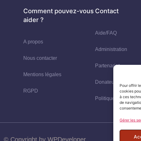
Comment pouvez-vous
Contact
aider ?
Aide/FAQ
A propos
Administration
Nous contacter
Partenariat
Mentions légales
Donateur
Pour offrir 
RGPD
cookies pour
à ces techn
Politique de cookies
de navigatio
consentement
Gérer les se
Ac
© Copyright by WPDeveloper