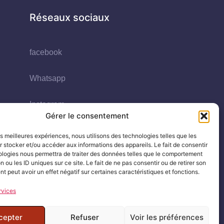
Réseaux sociaux
facebook
Whatsapp
Instagram
Gérer le consentement
Youtube
les meilleures expériences, nous utilisons des technologies telles que les
 stocker et/ou accéder aux informations des appareils. Le fait de consentir
ologies nous permettra de traiter des données telles que le comportement
 (UE)
n ou les ID uniques sur ce site. Le fait de ne pas consentir ou de retirer son
 peut avoir un effet négatif sur certaines caractéristiques et fonctions.
rvices
cepter
Refuser
Voir les préférences