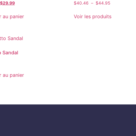
Note
$
29.99
$
40.46
–
$
44.95
4.00
sur 5
r au panier
Voir les produits
to Sandal
r au panier