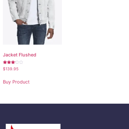
Jacket Flushed
Note
$
139.95
3.00
sur 5
Buy Product